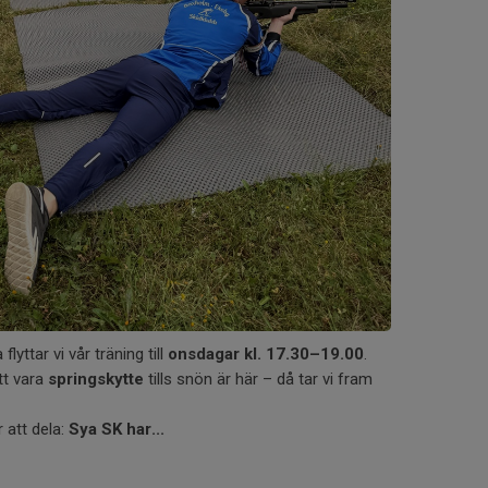
yttar vi vår träning till
onsdagar kl. 17.30–19.00
.
tt vara
springskytte
tills snön är här – då tar vi fram
 att dela:
Sya SK har...