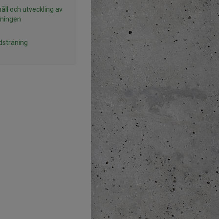
åll och utveckling av
ningen
idsträning