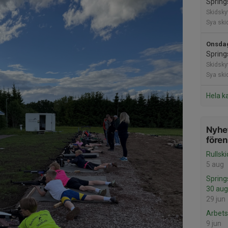
Spring
Skidsky
Sya ski
Onsdag
Spring
Skidsky
Sya ski
Hela k
Nyhet
före
Rullsk
5 aug
Spring
30 aug
29 jun
Arbets
9 jun