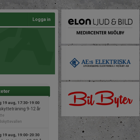
Logga in
teter
 19 aug, 17:30-19:00
skytteträning 9-12 år
tte
dskyttevallen
 19 aug, 19:00-20:30