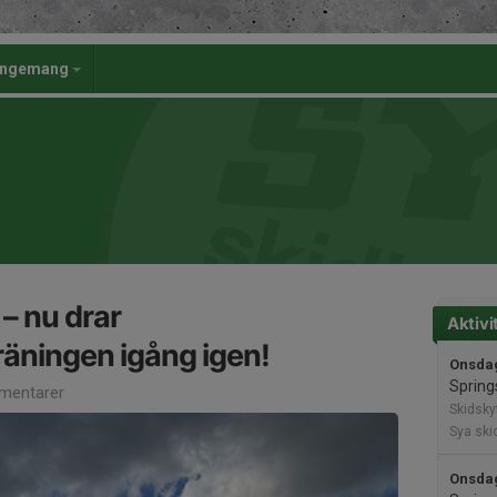
angemang
– nu drar
Aktivi
räningen igång igen!
Onsdag
Spring
mentarer
Skidsky
Sya ski
Onsdag