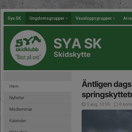
Sya SK
Ungdomsgrupper
Vasaloppsgrupper
Arr
SYA SK
Skidskytte
Äntligen dags 
Hem
springskyttet
Nyheter
5 aug, 10:55
0 kom
Medlemmar
Kalender