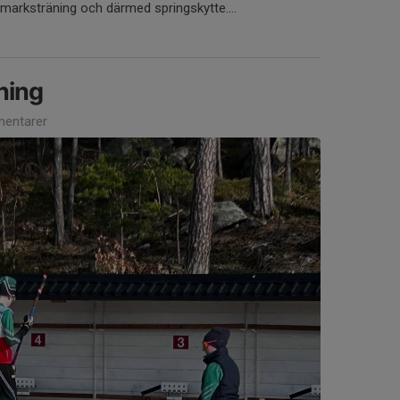
rmarksträning och därmed springskytte....
ning
entarer