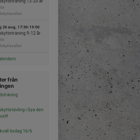
skytteträning 13-20 år
tte
dskyttevallen
 26 aug, 17:30-19:00
skytteträning 9-12 år
tte
dskyttevallen
alendern
er från
ningen
idsträning
skyttetävling i Sya den
usti!
kväll tisdag 16/6