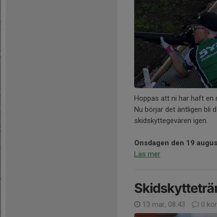
Hoppas att ni har haft en 
Nu börjar det äntligen bli
skidskyttegevären igen.
Onsdagen den 19 augus
Läs mer
Skidskytteträ
13 mar, 08:43
0 ko