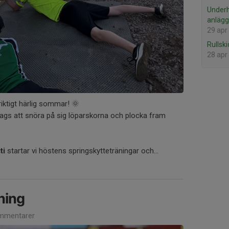
Underh
anlägg
29 apr
Rullsk
28 apr
riktigt härlig sommar! 🌞
 dags att snöra på sig löparskorna och plocka fram
ti
startar vi höstens springskytteträningar och...
ning
mmentarer