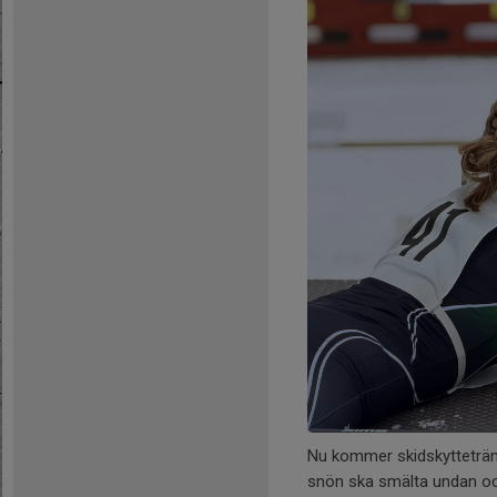
Nu kommer skidskytteträni
snön ska smälta undan och 