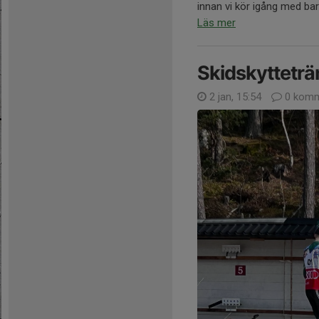
innan vi kör igång med ba
Läs mer
Skidskytteträ
2 jan, 15:54
0 komm