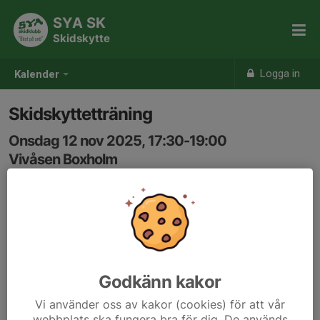
SYA SK
Skidskytte
Logga in
Kalender
Skidskyttetträning
Onsdag 12 nov 2025, 17:30-19:00
Vivåsen Boxholm
Samling: 17:20
Godkänn kakor
Vi använder oss av kakor (cookies) för att vår
webbplats ska fungera bra för dig. De används