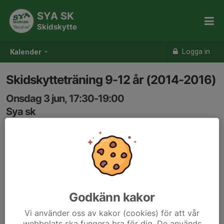
SYA SK
Skidskytte
Logga in
Kalender
Skidskytteträning 9-12 år (2014-2016)
Onsdag 3 jun, 17:30-19:00
Sya sk
Samling: 17:15
Godkänn kakor
Vi använder oss av kakor (cookies) för att vår
webbplats ska fungera bra för dig. De används