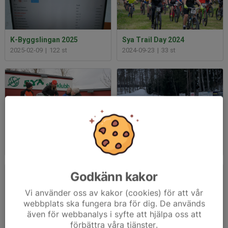
K-Byggslingan 2025
Sya Trail Day 2024
2025-02-09
|
122 st
2024-09-23
|
33 st
K-ByggSlingan 2024
SyaSyran DM 2024
2024-02-04
|
86 st
2024-01-21
|
12 st
Godkänn kakor
Vi använder oss av kakor (cookies) för att vår
webbplats ska fungera bra för dig. De används
även för webbanalys i syfte att hjälpa oss att
förbättra våra tjänster.