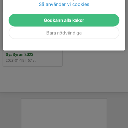
K-ByggSlingan 2023
Barnens Vasalopp 2023
Så använder vi cookies
2023-02-12
|
124 st
2023-01-22
|
22 st
Godkänn alla kakor
Bara nödvändiga
SyaSyran 2023
2023-01-15
|
57 st