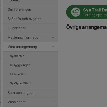
Kontakt
Om föreningen
Sya Trail D
Terränglopp m
Spårinfo och avgifter
Övriga arrangem
Klubbkläder
Medlemsinformation
Våra arrangemang
Syaträffen
K-Byggslingan
Familjedag
SyaSyran 2026
Barn och ungdom
Vasaloppet