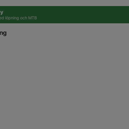
ay
ed löpning och MTB
ang