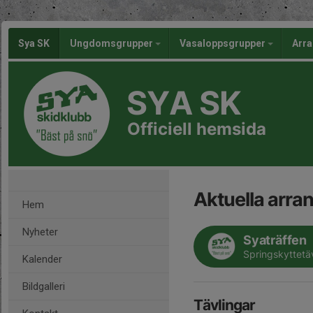
Sya SK
Ungdomsgrupper
Vasaloppsgrupper
Arr
SYA SK
Officiell hemsida
Aktuella arr
Hem
Nyheter
Syaträffen
Springskyttetä
Kalender
Bildgalleri
Tävlingar