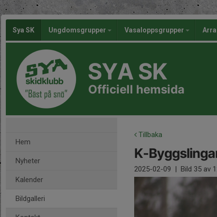
Sya SK
Ungdomsgrupper
Vasaloppsgrupper
Arr
SYA SK
Officiell hemsida
Tillbaka
Hem
K-Byggslinga
Nyheter
2025-02-09
|
Bild
35
av 1
Kalender
Bildgalleri