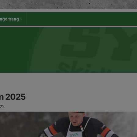
angemang
n 2025
22