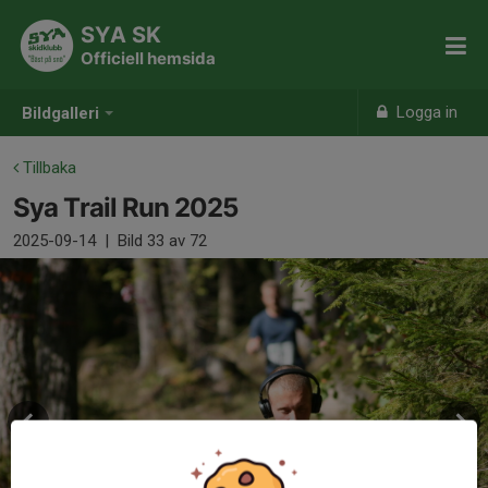
SYA SK
Officiell hemsida
Logga in
Bildgalleri
Tillbaka
Sya Trail Run 2025
2025-09-14
|
Bild
33
av 72