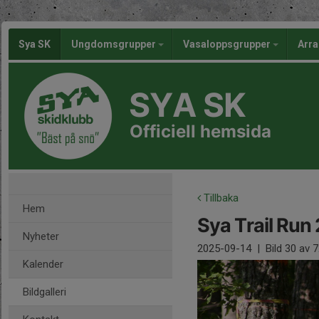
Sya SK
Ungdomsgrupper
Vasaloppsgrupper
Arr
SYA SK
Officiell hemsida
Tillbaka
Hem
Sya Trail Run
Nyheter
2025-09-14
|
Bild
30
av 7
Kalender
Bildgalleri