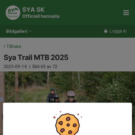
SYA SK
Officiell hemsida
Logga in
Bildgalleri
Tillbaka
Sya Trail MTB 2025
2025-09-14
|
Bild
69
av 72