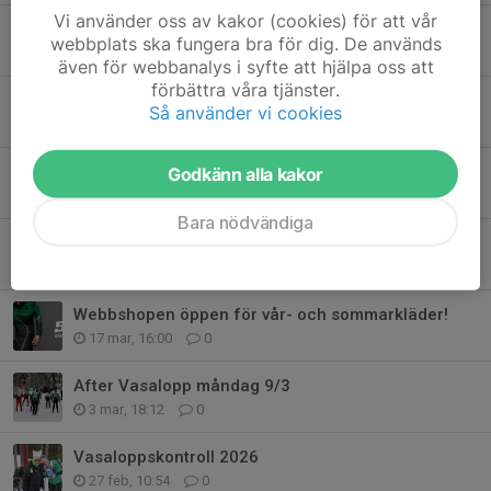
Vi använder oss av kakor (cookies) för att vår
Arbetskväll tisdag 16/6
webbplats ska fungera bra för dig. De används
9 jun, 13:00
0
även för webbanalys i syfte att hjälpa oss att
förbättra våra tjänster.
Underhåll och utveckling av anläggningen
Så använder vi cookies
29 apr, 17:32
0
Rullskidsträning
Godkänn alla kakor
28 apr, 08:37
0
Bara nödvändiga
Funktionärer till Blodomloppet torsdag 21 maj
21 apr, 08:46
0
Webbshopen öppen för vår- och sommarkläder!
17 mar, 16:00
0
After Vasalopp måndag 9/3
3 mar, 18:12
0
Vasaloppskontroll 2026
27 feb, 10:54
0