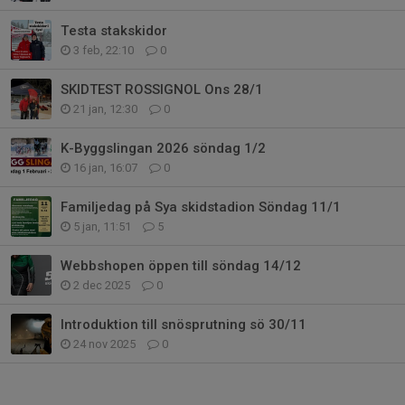
Testa stakskidor
3 feb, 22:10
0
SKIDTEST ROSSIGNOL Ons 28/1
21 jan, 12:30
0
K-Byggslingan 2026 söndag 1/2
16 jan, 16:07
0
Familjedag på Sya skidstadion Söndag 11/1
5 jan, 11:51
5
Webbshopen öppen till söndag 14/12
2 dec 2025
0
Introduktion till snösprutning sö 30/11
24 nov 2025
0