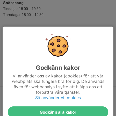
Snösäsong
Tisdagar 18.00 - 19.30
Torsdagar 18.00 - 19.30
Spåravgift och medlemskap
Det är gratis för alla barn och ungdomar att åka i skidspåren.
För att vara med på träningarna behöver man vara medlem i
klubben
.
Godkänn kakor
Barn och ungdomar som vill prova på är välkomna att vara med
Vi använder oss av kakor (cookies) för att vår
vid 2 träningstillfällen, därefter behövs medlemskap.
webbplats ska fungera bra för dig. De används
även för webbanalys i syfte att hjälpa oss att
förbättra våra tjänster.
Tävlingar
Så använder vi cookies
Under snösäsongen arrangeras det tävlingar i närområdet
nästan varje helg.
Godkänn alla kakor