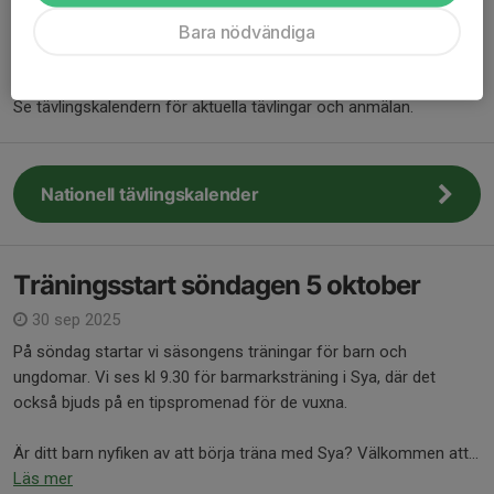
Bara nödvändiga
Du anmäler dig själv till de tävlingar du vill delta i!
Sya SK står för anmälningsavgiften för alla barn och ungdomar.
Se tävlingskalendern för aktuella tävlingar och anmälan.
Nationell tävlingskalender
Träningsstart söndagen 5 oktober
30 sep 2025
På söndag startar vi säsongens träningar för barn och
ungdomar. Vi ses kl 9.30 för barmarksträning i Sya, där det
också bjuds på en tipspromenad för de vuxna.
Är ditt barn nyfiken av att börja träna med Sya? Välkommen att...
Läs mer