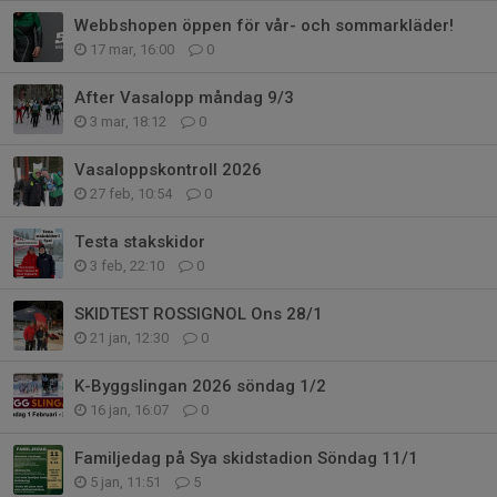
Webbshopen öppen för vår- och sommarkläder!
17 mar, 16:00
0
After Vasalopp måndag 9/3
3 mar, 18:12
0
Vasaloppskontroll 2026
27 feb, 10:54
0
Testa stakskidor
3 feb, 22:10
0
SKIDTEST ROSSIGNOL Ons 28/1
21 jan, 12:30
0
K-Byggslingan 2026 söndag 1/2
16 jan, 16:07
0
Familjedag på Sya skidstadion Söndag 11/1
5 jan, 11:51
5