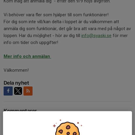
Kom ihåg att anmäla dig - efter den 9/9 höjs avgiften.
Vi behöver vara fler som hjälper till som funktionärer!
För dig som inte vill/kan delta i loppet är du välkommen att
anmäla dig som funktionär, det går bra att vara med på något av
loppen. Har du möjlighet - hör av dig till
info@syaski.se
för mer
info om tider och uppgifter!
Mer info och anmälan
Välkommen!
Dela nyhet
Kommentarer