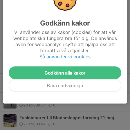
Tidigare nyheter
Godkänn kakor
Rullskidsträning
5 aug, 12:00
0
Vi använder oss av kakor (cookies) för att vår
webbplats ska fungera bra för dig. De används
Springskyttetävling i Sya den 30 augusti!
även för webbanalys i syfte att hjälpa oss att
29 jun, 16:47
0
förbättra våra tjänster.
Så använder vi cookies
Arbetskväll tisdag 16/6
9 jun, 13:00
0
Godkänn alla kakor
Underhåll och utveckling av anläggningen
Bara nödvändiga
29 apr, 17:32
0
Rullskidsträning
28 apr, 08:37
0
Funktionärer till Blodomloppet torsdag 21 maj
21 apr, 08:46
0