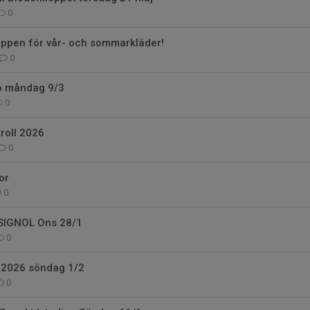
0
pen för vår- och sommarkläder!
0
p måndag 9/3
0
roll 2026
0
or
0
SIGNOL Ons 28/1
0
 2026 söndag 1/2
0