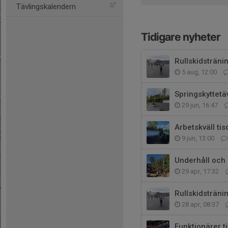
Tävlingskalendern
Tidigare nyheter
Rullskidsträni
5 aug, 12:00
Springskyttetäv
29 jun, 16:47
Arbetskväll ti
9 jun, 13:00
Underhåll och 
29 apr, 17:32
Rullskidsträni
28 apr, 08:37
Funktionärer t