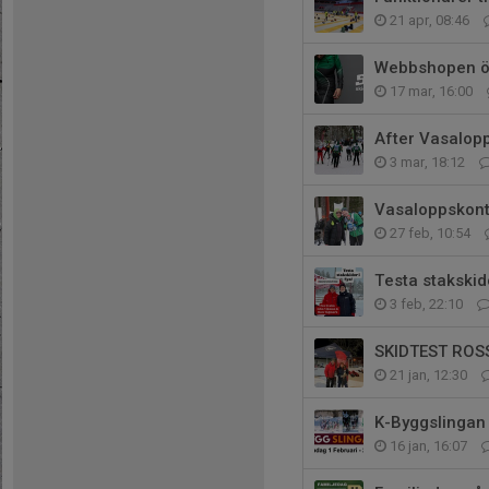
21 apr, 08:46
Webbshopen öp
17 mar, 16:00
After Vasalop
3 mar, 18:12
Vasaloppskont
27 feb, 10:54
Testa stakskid
3 feb, 22:10
SKIDTEST ROS
21 jan, 12:30
K-Byggslingan
16 jan, 16:07