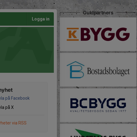
Guldpartners
Logga in
nyhet
la på Facebook
la på X
heter via RSS