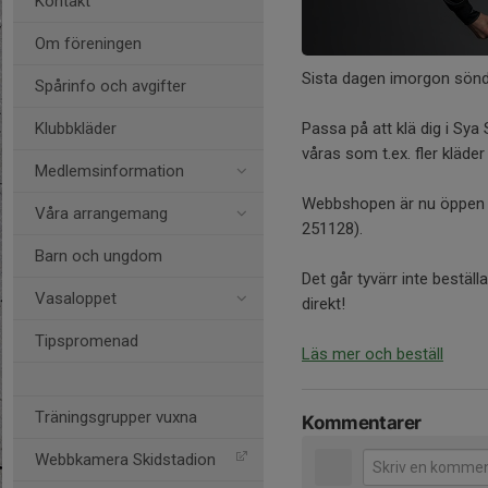
Kontakt
Om föreningen
Sista dagen imorgon sönda
Spårinfo och avgifter
Klubbkläder
Passa på att klä dig i Sya
våras som t.ex. fler kläder 
Medlemsinformation
Webbshopen är nu öppen fö
Våra arrangemang
251128).
Barn och ungdom
Det går tyvärr inte bestäl
Vasaloppet
direkt!
Tipspromenad
Läs mer och beställ
Träningsgrupper vuxna
Kommentarer
Webbkamera Skidstadion