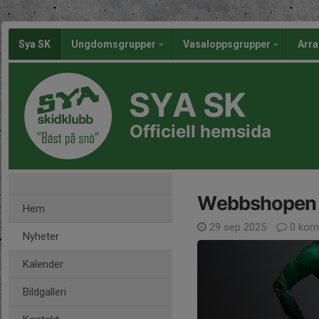
Sya SK
Ungdomsgrupper
Vasaloppsgrupper
Arr
SYA SK
Officiell hemsida
Webbshopen ö
Hem
29 sep 2025
0 kom
Nyheter
Kalender
Bildgalleri