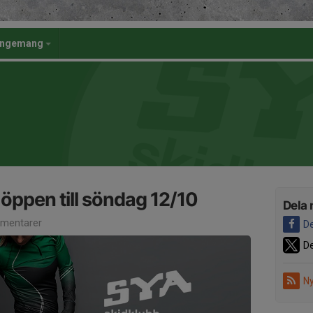
angemang
ppen till söndag 12/10
Dela 
mentarer
De
De
Ny